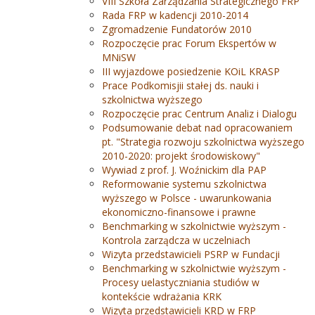
VIII Szkoła Zarządzania Strategicznego FRP
Rada FRP w kadencji 2010-2014
Zgromadzenie Fundatorów 2010
Rozpoczęcie prac Forum Ekspertów w
MNiSW
III wyjazdowe posiedzenie KOiL KRASP
Prace Podkomisjii stałej ds. nauki i
szkolnictwa wyższego
Rozpoczęcie prac Centrum Analiz i Dialogu
Podsumowanie debat nad opracowaniem
pt. "Strategia rozwoju szkolnictwa wyższego
2010-2020: projekt środowiskowy"
Wywiad z prof. J. Woźnickim dla PAP
Reformowanie systemu szkolnictwa
wyższego w Polsce - uwarunkowania
ekonomiczno-finansowe i prawne
Benchmarking w szkolnictwie wyższym -
Kontrola zarządcza w uczelniach
Wizyta przedstawicieli PSRP w Fundacji
Benchmarking w szkolnictwie wyższym -
Procesy uelastyczniania studiów w
kontekście wdrażania KRK
Wizyta przedstawicieli KRD w FRP