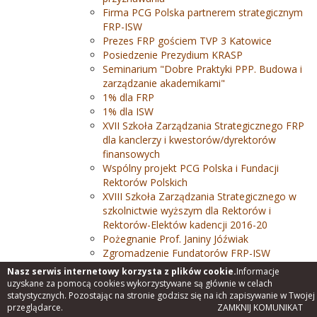
Firma PCG Polska partnerem strategicznym
FRP-ISW
Prezes FRP gościem TVP 3 Katowice
Posiedzenie Prezydium KRASP
Seminarium "Dobre Praktyki PPP. Budowa i
zarządzanie akademikami"
1% dla FRP
1% dla ISW
XVII Szkoła Zarządzania Strategicznego FRP
dla kanclerzy i kwestorów/dyrektorów
finansowych
Wspólny projekt PCG Polska i Fundacji
Rektorów Polskich
XVIII Szkoła Zarządzania Strategicznego w
szkolnictwie wyższym dla Rektorów i
Rektorów-Elektów kadencji 2016-20
Pożegnanie Prof. Janiny Jóźwiak
Zgromadzenie Fundatorów FRP-ISW
Prof. Jerzy Woźnicki gościem Debaty TVP
Nasz serwis internetowy korzysta z plików cookie.
Informacje
Info
uzyskane za pomocą cookies wykorzystywane są głównie w celach
Wizyta Prof. Jerzego Woźnickiego w Kijowie
statystycznych. Pozostając na stronie godzisz się na ich zapisywanie w Twojej
przeglądarce.
ZAMKNIJ KOMUNIKAT
z delegacją rektorów polskich