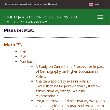
English
Strona główna |
Aktualności |
Mapa serwisu |
Kontakt
FUNDACJA REKTORÓW POLSKICH - INSTYTUT
Toggl
SPOŁECZEŃSTWA WIEDZY
navig
Mapa serwisu |
Main PL
FRP
ISW
Publikacje
A Study on Current and Prospective Impact
of Demography on Higher Education in
Poland
Analiza współpracy uczelni polskich i
ukraińskich na tle porównania systemów
szkolnictwa wyższego. Wnioski i
rekomendacje.
Program rozwoju szkolnictwa wyższego do
2020 r. Część I - Opis prac nad Programem