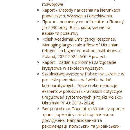
rozwojowe
Raport - Metody nauczania na kierunkach
prawniczych. Wyzwania i oczekiwania.
Прогноз розвитку вищої освіти в Польщі
до 2030 року. Візія, місія, умови та
варіанти розвитку
Polish Academia Emergency Response.
Managing large-scale inflow of Ukrainian
refugees in higher education institutions in
Poland, 2022-2024. AGILE project.
Raport - Zadania obronne i zarządzanie
kryzysowe w szkołach wyższych
Szkolnictwo wyższe w Polsce i w Ukrainie w
procesie przemian – w świetle badań
komparatywnych. Prace i rekomendacje
ekspertów polskich i ukraińskich dotyczące
uregulowań systemowych (Projekt Polsko-
Ukraiński PP-U: 2013–2024)
Вища освіта в Польщі та Україні у процесі
трансформації у світлі порівняльних
досліджень. Напрацювання та
рекомендації польських та українських