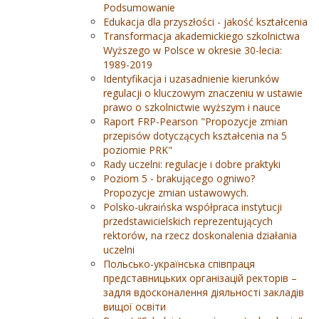
Podsumowanie
Edukacja dla przyszłości - jakość kształcenia
Transformacja akademickiego szkolnictwa
Wyższego w Polsce w okresie 30-lecia:
1989-2019
Identyfikacja i uzasadnienie kierunków
regulacji o kluczowym znaczeniu w ustawie
prawo o szkolnictwie wyższym i nauce
Raport FRP-Pearson "Propozycje zmian
przepisów dotyczących kształcenia na 5
poziomie PRK"
Rady uczelni: regulacje i dobre praktyki
Poziom 5 - brakującego ogniwo?
Propozycje zmian ustawowych.
Polsko-ukraińska współpraca instytucji
przedstawicielskich reprezentujących
rektorów, na rzecz doskonalenia działania
uczelni
Польсько-українська співпраця
представницьких організацій ректорів –
задля вдосконалення діяльності закладів
вищої освіти