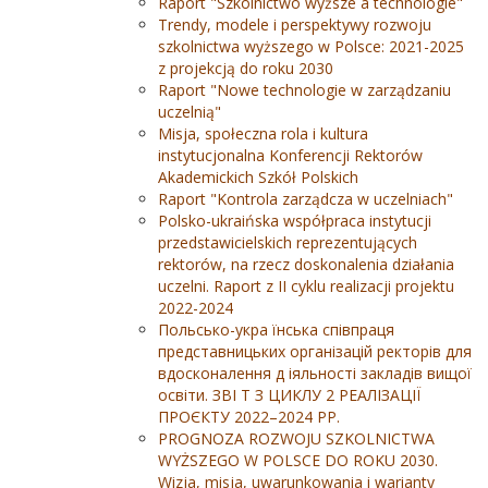
Raport "Szkolnictwo wyższe a technologie"
Trendy, modele i perspektywy rozwoju
szkolnictwa wyższego w Polsce: 2021-2025
z projekcją do roku 2030
Raport "Nowe technologie w zarządzaniu
uczelnią"
Misja, społeczna rola i kultura
instytucjonalna Konferencji Rektorów
Akademickich Szkół Polskich
Raport "Kontrola zarządcza w uczelniach"
Polsko-ukraińska współpraca instytucji
przedstawicielskich reprezentujących
rektorów, na rzecz doskonalenia działania
uczelni. Raport z II cyklu realizacji projektu
2022-2024
Польсько-укра їнська співпраця
представницьких організацій ректорів для
вдосконалення д іяльності закладів вищої
освіти. ЗВІ Т З ЦИКЛУ 2 РЕАЛІЗАЦІЇ
ПРОЄКТУ 2022–2024 РР.
PROGNOZA ROZWOJU SZKOLNICTWA
WYŻSZEGO W POLSCE DO ROKU 2030.
Wizja, misja, uwarunkowania i warianty