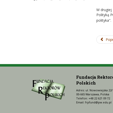
W drugiej
Polityką 
polityka".
Popr
Fundacja Rekto
Polskich
Adres: ul. Nowowiejska 22/
00-665 Warszawa, Polska
Telefon: +48 22 621 09 72
Email:
frpfund@pw.edu.pl