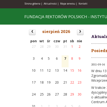
Strona główna |
Aktualności |
Mapa serwisu |
Kontakt
FUNDACJA REKTORÓW POLSKICH - INSTYT
sierpień 2026
Aktual
pon
wt
śr
czw
pt
sb
nie
27
28
29
30
31
1
2
Posied
3
4
5
6
7
8
9
2011-09-14
10
11
12
13
14
15
16
W dniu 13
Zgromadze
Wiceprzew
17
18
19
20
21
22
23
W trakcie
dyscypliny
24
25
26
27
28
29
30
o aktualn
Centrum A
31
1
2
3
4
5
6