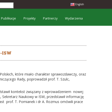
English
Publikacje
Projekty
Partnerzy
Wydarzenia
P-ISW
 Polskich, które miało charakter sprawozdawczy, oraz
czącego Rady, poprowadził prof. T. Szulc,
edstawił kontekst związany z wprowadzeniem nowej
ek, Sekretarz Naukowy w ISW, przedstawił informację
ast prof. T. Pomianek i dr A. Rozmus omówili prace