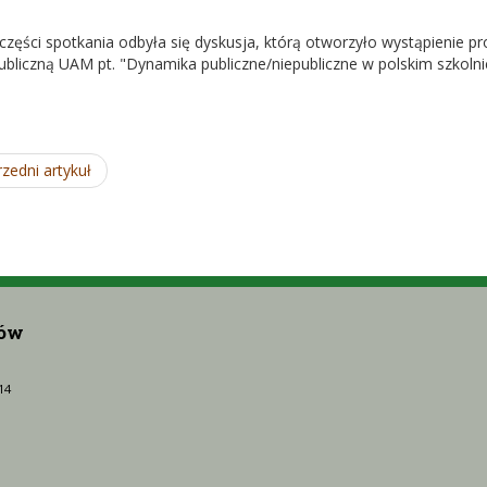
 części spotkania odbyła się dyskusja, którą otworzyło wystąpienie 
Publiczną UAM pt. "Dynamika publiczne/niepubliczne w polskim szko
zedni artykuł
rów
14