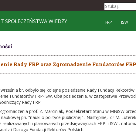
UT SPOŁECZEŃSTWA WIEDZY
FRP
ISW
ności
zenie Rady FRP oraz Zgromadzenie Fundatorów FR
 września br. odbyło się kolejne posiedzenie Rady Fundacji Rektorów
nie Fundatorów FRP-ISW. Oba posiedzenia, w zastępstwie Przewodni
odniczący Rady FRP.
 Zgromadzenia prof. Z. Marciniak, Podsekretarz Stanu w MNiSW prz
 naukowej pn. "nauki o polityce publicznej" . Następnie, dr M. Luter
ie realizowanych i planowanych przedsięwzięciach FRP i ISW , natomi
naliz i Dialogu Fundacji Rektorów Polskich.