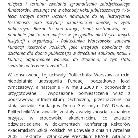
miejsca i terminu zwołania zgromadzenia założycielskiego
fundatorów, wpisując się w obchody Roku Jubileuszowego 175-
lecia tradycji naszej Uczelni, nawiązuje do jej historycznej
tożsamości, jako instytucji akademickiej obecnej w życiu
publicznym. Biorąc to pod uwagę, Senat postanawia, że -
podobnie jak to ma miejsce w przypadku niektórych innych
instytucji i organizacji - Politechnika Warszawska zapewni
Fundacji Rektorów Polskich, jako instytucji powołanej do
działania dla dobra publicznego w dziedzinie edukacji, nauki i
kultury, odpowiednie warunki do działania, w tym stałą
siedzibę na terenie Uczelni"(...).
W konsekwencji tej uchwały, Politechnika Warszawska m.in.
nieodpłatnie udostępniła Fundacji początkowo lokal
tymczasowy, a następnie - w maju 2003 r. - odpowiednio
przygotowane i wyposażone pomieszczenia wraz z
podstawową infrastrukturą techniczną, przeznaczone na
stałą siedzibę Fundacji w Domu Gościnnym PW. Działania
Politechniki Warszawskiej zostały z wdzięcznością i uznaniem
przyjęte w środowisku akademickim, co znalazło
odzwierciedlenie w dokumentach Konferencji Rektorów
Akademickich Szkół Polskich. W uchwale z dnia 14 września
2002 r. rektorzy - członkowie Prezydium KRASP, witając z