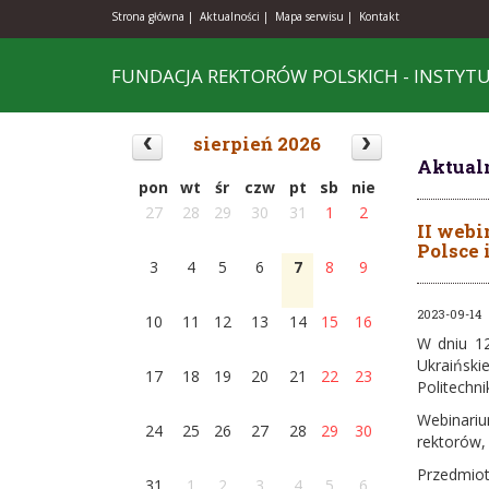
Strona główna |
Aktualności |
Mapa serwisu |
Kontakt
FUNDACJA REKTORÓW POLSKICH - INSTYT
sierpień 2026
Aktual
pon
wt
śr
czw
pt
sb
nie
27
28
29
30
31
1
2
II web
Polsce 
3
4
5
6
7
8
9
2023-09-14
10
11
12
13
14
15
16
W dniu 12
Ukraiński
17
18
19
20
21
22
23
Politechn
Webinariu
24
25
26
27
28
29
30
rektorów, 
Przedmio
31
1
2
3
4
5
6