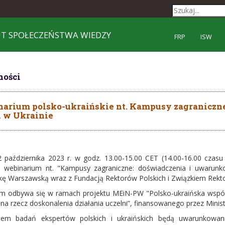
UT SPOŁECZEŃSTWA WIEDZY
FRP
ISW
ności
inarium polsko-ukraińskie nt. Kampusy zagraniczn
i w Ukrainie
 października 2023 r. w godz. 13.00-15.00 CET (14.00-16.00 czasu 
e webinarium nt. "Kampusy zagraniczne: doświadczenia i uwarunk
ikę Warszawską wraz z Fundacją Rektorów Polskich i Związkiem Rekt
m odbywa się w ramach projektu MEiN-PW "Polsko-ukraińska współpra
na rzecz doskonalenia działania uczelni”, finansowanego przez Minist
tem badań ekspertów polskich i ukraińskich będą uwarunkowan