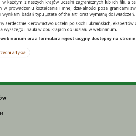
a w każdym z naszych krajów uczelni zagranicznych lub ich filii, a t
ch w prowadzeniu kształcenia i innej działalności poza granicami 
i wynikami badań typu „state of the art” oraz wymianę doświadczeń.
y serdecznie kierownictwo uczelni polskich i ukraińskich, ekspertó
wa wyższego i nauki w obu krajach do udziału w webinarium.
webinarium oraz formularz rejestracyjny dostępny na stronie 
zedni artykuł
rów
14