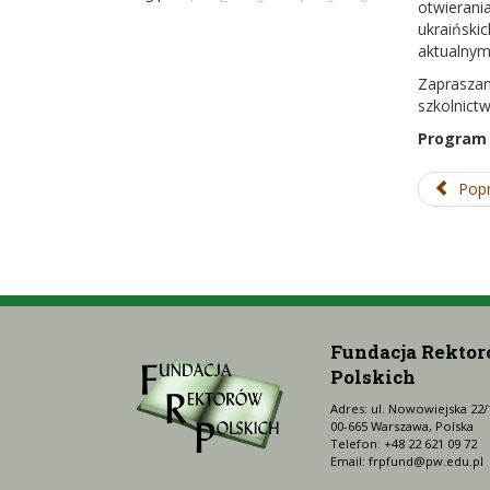
otwierani
ukraiński
aktualnym
Zapraszam
szkolnict
Program 
Popr
Fundacja Rekto
Polskich
Adres: ul. Nowowiejska 22/
00-665 Warszawa, Polska
Telefon: +48 22 621 09 72
Email:
frpfund@pw.edu.pl