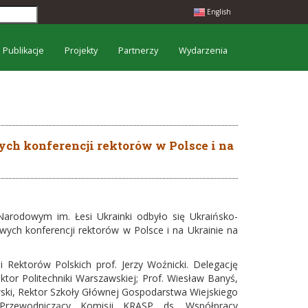
English
Publikacje
Projekty
Partnerzy
Wydarzenia
ych konferencji rektorów w Polsce i na
arodowym im. Łesi Ukrainki odbyło się Ukraińsko-
ych konferencji rektorów w Polsce i na Ukrainie na
i Rektorów Polskich prof. Jerzy Woźnicki. Delegację
ktor Politechniki Warszawskiej; Prof. Wiesław Banyś,
ski, Rektor Szkoły Głównej Gospodarstwa Wiejskiego
Przewodniczący Komisji KRASP ds. Współpracy