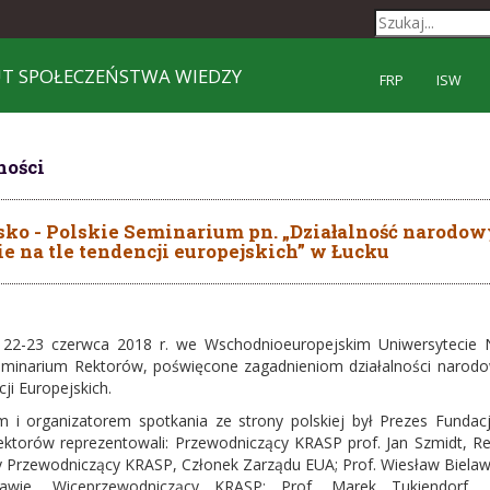
UT SPOŁECZEŃSTWA WIEDZY
FRP
ISW
ności
ko - Polskie Seminarium pn. „Działalność narodow
e na tle tendencji europejskich” w Łucku
22-23 czerwca 2018 r. we Wschodnioeuropejskim Uniwersytecie N
eminarium Rektorów, poświęcone zagadnieniom działalności narodow
cji Europejskich.
em i organizatorem spotkania ze strony polskiej był Prezes Fundacj
rektorów reprezentowali: Przewodniczący KRASP prof. Jan Szmidt, Re
Przewodniczący KRASP, Członek Zarządu EUA; Prof. Wiesław Bielaw
wie, Wiceprzewodniczący KRASP; Prof. Marek Tukiendorf, 