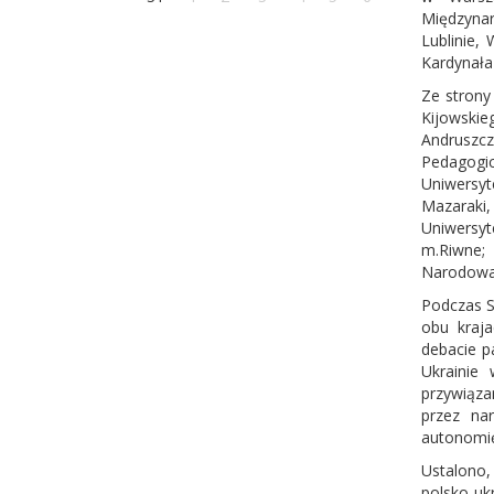
Międzynar
Lublinie,
Kardynała
Ze strony
Kijowski
Andruszc
Pedagogi
Uniwersyt
Mazaraki,
Uniwersyt
m.Riwne; 
Narodowa
Podczas S
obu kraja
debacie p
Ukrainie
przywiąza
przez na
autonomię
Ustalono,
polsko-uk