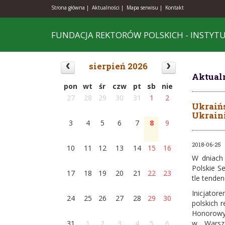
Strona główna |
Aktualności |
Mapa serwisu |
Kontakt
FUNDACJA REKTORÓW POLSKICH - INSTYT
sierpień 2026
Aktual
pon
wt
śr
czw
pt
sb
nie
27
28
29
30
31
1
2
Ukraińs
Ukraini
3
4
5
6
7
8
9
2018-06-25
10
11
12
13
14
15
16
W dniach 
Polskie S
17
18
19
20
21
22
23
tle tenden
Iniсjator
24
25
26
27
28
29
30
polskich 
Honorowy 
31
1
2
3
4
5
6
w Warsza