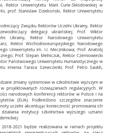
ki, Rektor Uniwersytetu Marii Curie-Skłodowskiej w
Ks. prof. Stanisław Dziekoński, Rektor Uniwersytetu
ewodniczący Związku Rektorów Uczelni Ukrainy, Rektor
wodniczący delegacji ukraińskiej; Prof. Wiktor
elni Ukrainy, Rektor Narodowego Uniwersytetu
darz, Rektor Wschodnioeuropejskiego Narodowego
go Uniwersytetu im. I.I. Mecznikowa; Prof. Anatolij
ego; Prof. Stepan Melniczuk, Rektor Czerniowiecki
 Rektor Państwowego Uniwersytetu Humanistycznego w
tu imienia Tarasa Szewczenki; Prof. Petro Saukh,
owadzane zmiany systemowe w szkolnictwie wyższym w
 w projektowanych rozwiązaniach regulacyjnych. W
ości narodowych konferencji rektorów w Polsce i na
sytetów (EUA). Podkreślono szczególne znaczenie
lnoty uczelni akcentując konieczność promowania ich
ziałania instytucji szkolnictwa wyższego uznano
emickiej.
at 2018-2021 będzie realizowana w ramach projektu
awicielskich reprezentujących rektorów, na rzecz