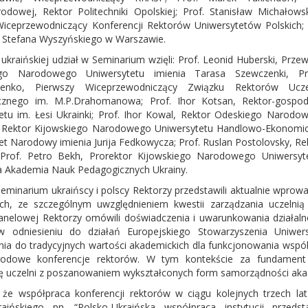
odowej, Rektor Politechniki Opolskiej; Prof. Stanisław Michałows
 Wiceprzewodniczący Konferencji Rektorów Uniwersytetów Polskich; 
 Stefana Wyszyńskiego w Warszawie.
 ukraińskiej udział w Seminarium wzięli: Prof. Leonid Huberski, Prz
ego Narodowego Uniwersytetu imienia Tarasa Szewczenki, Prze
zenko, Pierwszy Wiceprzewodniczący Związku Rektorów Ucz
cznego im. M.P.Drahomanowa; Prof. Ihor Kotsan, Rektor-gospo
etu im. Łesi Ukrainki; Prof. Ihor Kowal, Rektor Odeskiego Narodowe
 Rektor Kijowskiego Narodowego Uniwersytetu Handlowo-Ekonomiczn
et Narodowy imienia Jurija Fedkowycza; Prof. Ruslan Postolovsky,
Prof. Petro Bekh, Prorektor Kijowskiego Narodowego Uniwersyte
 Akademia Nauk Pedagogicznych Ukrainy.
eminarium ukraińscy i polscy Rektorzy przedstawili aktualnie wpr
ch, ze szczególnym uwzględnieniem kwestii zarządzania uczelnią
anelowej Rektorzy omówili doświadczenia i uwarunkowania działaln
 w odniesieniu do działań Europejskiego Stowarzyszenia Uniwer
nia do tradycyjnych wartości akademickich dla funkcjonowania wspó
rodowe konferencje rektorów. W tym kontekście za fundament d
 uczelni z poszanowaniem wykształconych form samorządności akad
 że współpraca konferencji rektorów w ciągu kolejnych trzech l
raińskiego pn. “Polsko-Ukraińska współpraca instytucji przedst