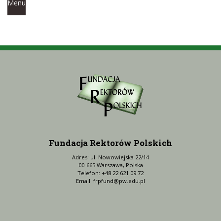
Menu
Fundacja Rektorów Polskich
Adres: ul. Nowowiejska 22/14
00-665 Warszawa, Polska
Telefon: +48 22 621 09 72
Email:
frpfund@pw.edu.pl