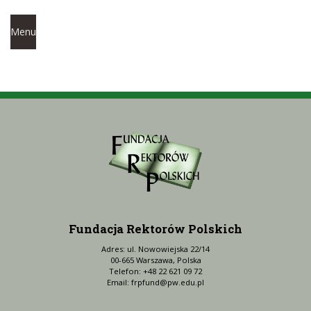
Menu
Fundacja Rektorów Polskich
Adres: ul. Nowowiejska 22/14
00-665 Warszawa, Polska
Telefon: +48 22 621 09 72
Email:
frpfund@pw.edu.pl