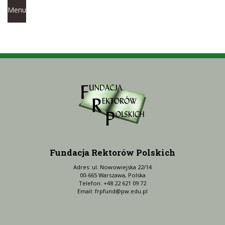
Menu
Fundacja Rektorów Polskich
Adres: ul. Nowowiejska 22/14
00-665 Warszawa, Polska
Telefon: +48 22 621 09 72
Email:
frpfund@pw.edu.pl