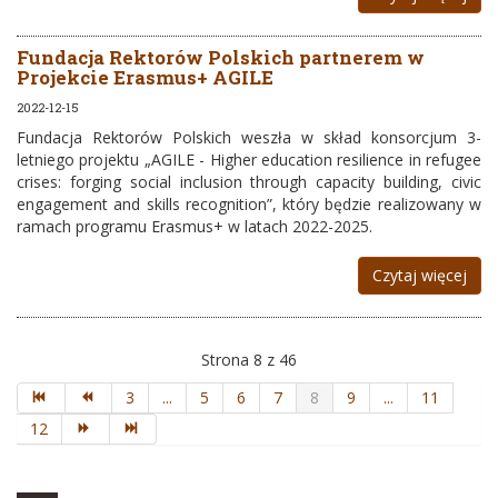
Fundacja Rektorów Polskich partnerem w
Projekcie Erasmus+ AGILE
2022-12-15
Fundacja Rektorów Polskich weszła w skład konsorcjum 3-
letniego projektu „AGILE - Higher education resilience in refugee
crises: forging social inclusion through capacity building, civic
engagement and skills recognition”, który będzie realizowany w
ramach programu Erasmus+ w latach 2022-2025.
Czytaj więcej
Strona 8 z 46
3
...
5
6
7
8
9
...
11
12