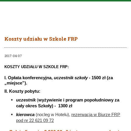
Koszty udziału w Szkole FRP
2017-04-07
KOSZTY UDZIAŁU W SZKOLE FRP:
I. Opłata konferencyjna,
uczestnik szkoły
- 1500 zł (za
„miejsce”).
II. Koszty pobytu:
uczestnik
(
wyżywienie i program popołudniowy za
cały okres Szkoły) -
1300 zł
kierowca
(nocleg w Hotelu),
rezerwacja w Biurze FRP
pod nr 22 621 09 72