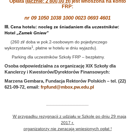
Opłata
(łącznie: 2 800,00 zł)
jest wnoszona
na konto
FRP:
nr 09 1050 1038 1000 0023 0693 4601
III.
Cena hotelu: nocleg ze śniadaniem dla
uczestników
:
Hotel
„Zamek Gniew”
(260 zł/ doba w pok.2-osobowym do pojedynczego
1
wykorzystania
, płatne w hotelu w dniu wyjazdu).
Parking dla uczestników Szkoły FRP – bezpłatny.
Osoba odpowiedzialna za organizację XIX Szkoły dla
Kanclerzy i Kwestorów/Dyrektorów Finansowych:
Marzena Gembara, Fundacja Rektorów Polskich – tel.
(22)
621-09-72, email:
frpfund@mbox.pw.edu.pl
W przypadku rezygnacji z udziału w Szkole po dniu 29 maja
2017 r.
organizatorzy nie zwracają wniesionych opłat !