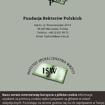
Fundacja Rektorów Polskich
Adres: ul. Nowowiejska 22/14
00-665 Warszawa, Polska
Telefon: +48 22 621 09 72
Email:
frpfund@pw.edu.pl
Nasz serwis internetowy korzysta z plików cookie.
Informacje
uzyskane za pomocą cookies wykorzystywane są głównie w celach
Copyright ©
Fundacja Rektorów Polskich - Instytut Społeczeństwa Wiedzy
statystycznych. Pozostając na stronie godzisz się na ich zapisywanie w Twojej