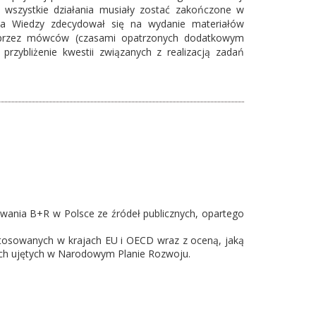
zaś wszystkie działania musiały zostać zakończone w
wa Wiedzy zdecydował się na wydanie materiałów
h przez mówców (czasami opatrzonych dodatkowym
rzybliżenie kwestii związanych z realizacją zadań
ania B+R w Polsce ze źródeł publicznych, opartego
tosowanych w krajach EU i OECD wraz z oceną, jaką
ych ujętych w Narodowym Planie Rozwoju.