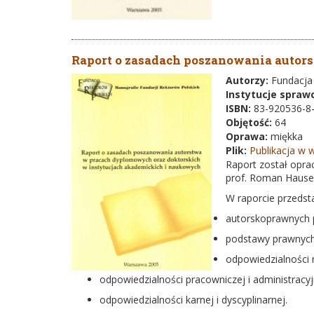
Raport o zasadach poszanowania autor
Autorzy:
Fundacja
Instytucje spraw
ISBN:
83-920536-8
Objętość:
64
Oprawa:
miękka
Plik:
Publikacja w w
Raport został oprac
prof. Roman Hauser
W raporcie przedst
autorskoprawnych p
podstawy prawnych 
odpowiedzialności 
odpowiedzialności pracowniczej i administracy
odpowiedzialności karnej i dyscyplinarnej.