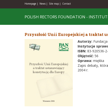
Homepage |
News |
Site map |
Contact
POLISH RECTORS FOUNDATION - INSTITUT
Przyszłość Unii Europejskiej a traktat 
Autorzy:
Fundacja
Instytucje spraw
ISBN:
83-920536-2
Objętość:
56
Oprawa:
miękka
Zapis debaty, któ
2004 r.