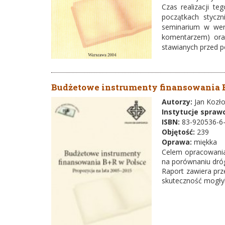
Czas realizacji te
początkach stycz
seminarium w wer
komentarzem) oraz
stawianych przed po
Budżetowe instrumenty finansowania B+
Autorzy:
Jan Kozło
Instytucje spraw
ISBN:
83-920536-6
Objętość:
239
Oprawa:
miękka
Celem opracowania
na porównaniu dróg
Raport zawiera pr
skuteczność mogłyb