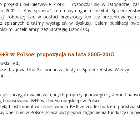
go projektu był niezwykle krótki – rozpoczął się w listopadzie, 
nia 2005 r. Aby sprostać temu wymaganiu Instytut Społeczeńst
sji roboczej tzn. w postaci przezroczy lub tez prezentowanyc
 spisanych z taśmy wystąpień w dyskusji. Celem publikacji było p
lskimi uczelniami przez Strategię Lizbońską.
R w Polsce: propozycja na lata 2005-2015
wski (red.)
cze:
Krajowa Izba Gospodarcza, Instytut Społeczeństwa Wiedzy
-4
 jest przygotowanie wstępnych propozycji nowego systemu finansow
 finansowania B+R w Unii Europejskiej i w Polsce.
zegląd instrumentów finansowania B+R ze źródeł budżetu państwa s
y one mieć w Polsce. Praca uwzględnia zagadnienia funduszy unijn