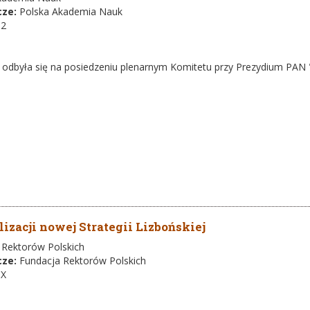
cze:
Polska Akademia Nauk
-2
a odbyła się na posiedzeniu plenarnym Komitetu przy Prezydium PAN 
izacji nowej Strategii Lizbońskiej
 Rektorów Polskich
cze:
Fundacja Rektorów Polskich
-X