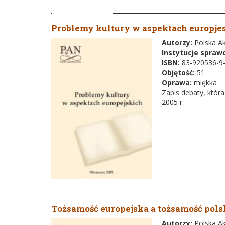
Problemy kultury w aspektach europje
Autorzy:
Polska A
Instytucje spraw
ISBN:
83-920536-9
Objętość:
51
Oprawa:
miękka
Zapis debaty, któr
2005 r.
Tożsamość europejska a tożsamość pols
Autorzy:
Polska A