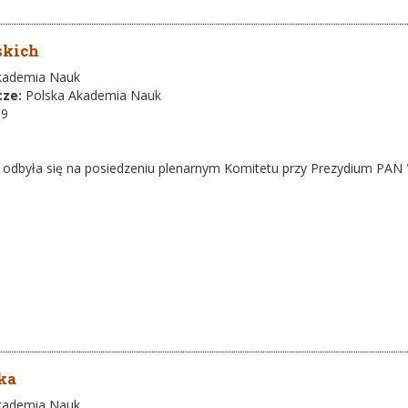
skich
kademia Nauk
cze:
Polska Akademia Nauk
-9
a odbyła się na posiedzeniu plenarnym Komitetu przy Prezydium PAN
ka
kademia Nauk