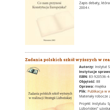
Zapis debaty, któr
2004 r.
Zadania polskich szkół wyższych w real
Autorzy:
Instytut
Instytucje spraw
ISBN:
83-920536-4
Objętość:
88
Oprawa:
miękka
Plik:
Publikacja w w
Materiały robocze 
Projekt Instytutu 
Lizbońskiej” uzysk