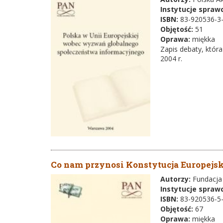
Instytucje spraw
ISBN:
83-920536-3
Objętość:
51
Oprawa:
miękka
Zapis debaty, któr
2004 r.
Co nam przynosi Konstytucja Europejs
Autorzy:
Fundacja
Instytucje spraw
ISBN:
83-920536-5
Objętość:
67
Oprawa:
miękka