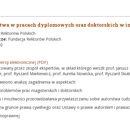
stwa w pracach dyplomowych oraz doktorskich w i
 Rektorów Polskich
cze:
Fundacja Rektorów Polskich
-0
ersji elektronicznej (PDF)
owany przez zespół ekspertów, w skład którego weszli: prof. Janusz Ba
, prof. Ryszard Markiewicz, prof. Aurelia Nowicka, prof. Ryszard Sk
awiono analizę zagadnienia w aspektach:
roblemów prac magisterskich i doktorskich
i możliwości przeciwdziałania przywłaszczaniu sobie autorstwa cud
na gruncie prawa cywilnego oraz Ustawy o prawie autorskim i praw
jnoprawnej