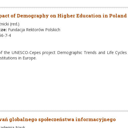
pact of Demography on Higher Education in Poland
nicki (red.)
cze:
Fundacja Rektorów Polskich
56-7-4
 of the UNESCO-Cepes project Demographic Trends and Life Cycles 
stitutions in Europe.
wań globalnego społeczeństwa informacyjnego
kademia Nauk