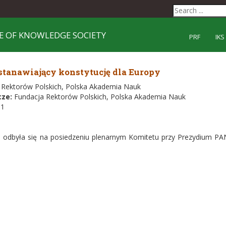
E OF KNOWLEDGE SOCIETY
PRF
IKS
ustanawiający konstytucję dla Europy
 Rektorów Polskich, Polska Akademia Nauk
cze:
Fundacja Rektorów Polskich, Polska Akademia Nauk
-1
ra odbyła się na posiedzeniu plenarnym Komitetu przy Prezydium P