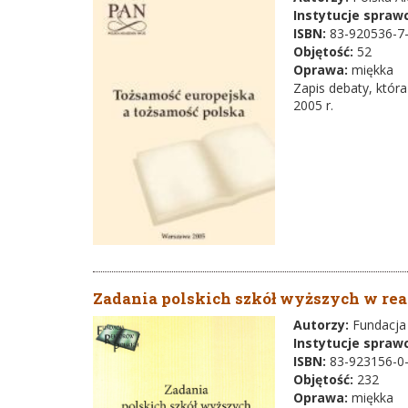
Instytucje spraw
ISBN:
83-920536-7
Objętość:
52
Oprawa:
miękka
Zapis debaty, któr
2005 r.
Zadania polskich szkół wyższych w real
Autorzy:
Fundacja
Instytucje spraw
ISBN:
83-923156-0
Objętość:
232
Oprawa:
miękka