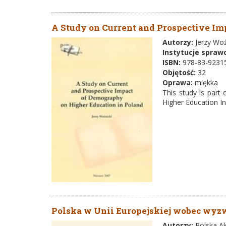
A Study on Current and Prospective Im
Autorzy:
Jerzy Woź
Instytucje spraw
ISBN:
978-83-9231
Objętość:
32
Oprawa:
miękka
This study is part
Higher Education In
Polska w Unii Europejskiej wobec wyz
Autorzy:
Polska A